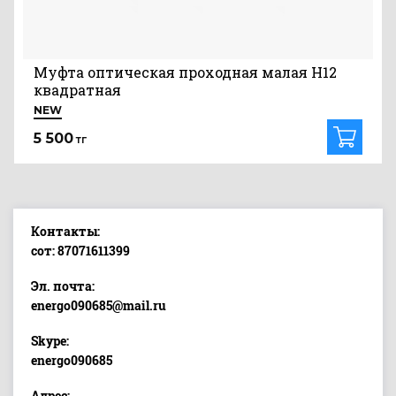
Муфта оптическая проходная малая H12
квадратная
NEW
5 500
тг
Контакты:
сот: 87071611399
Эл. почта:
energo090685@mail.ru
Skype:
energo090685
Адрес: