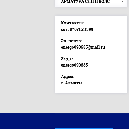
АРМАТУРА СИП И ВОЛС
Контакты:
сот: 87071611399
Эл. почта:
energo090685@mail.ru
Skype:
energo090685
Адрес:
г. Алматы